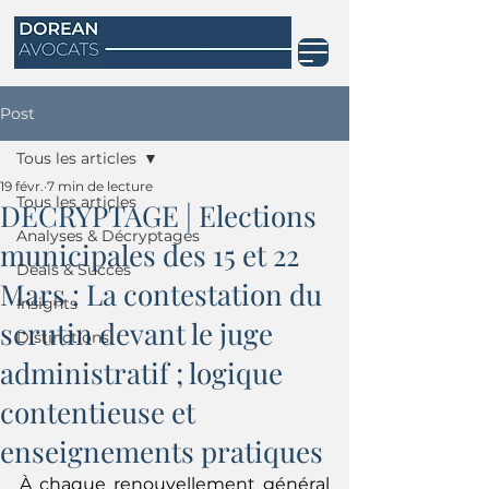
Post
Tous les articles
19 févr.
7 min de lecture
Tous les articles
DECRYPTAGE | Elections
Analyses & Décryptages
municipales des 15 et 22
Deals & Succès
Mars : La contestation du
Insights
scrutin devant le juge
Distinctions
administratif ; logique
contentieuse et
enseignements pratiques
À chaque renouvellement général 