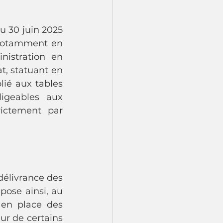
u 30 juin 2025 
 notamment en 
istration en 
t, statuant en 
ié aux tables 
igeables aux 
ictement par 
élivrance des 
ose ainsi, au 
 en place des 
r de certains 