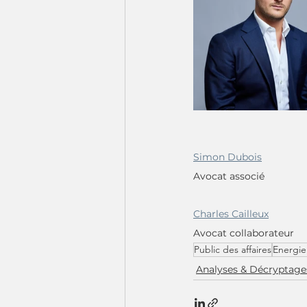
Simon Dubois
Avocat associé
Charles Cailleux
Avocat collaborateur
Public des affaires
Energie
Analyses & Décryptage