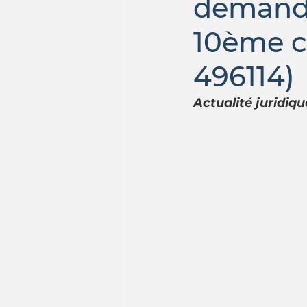
demande
10ème ch
496114)
Actualité juridiq