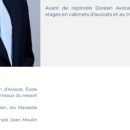
Avant de rejoindre Dorean Avocats
stages en cabinets d’avocats et au tr
Domaines d'intervention
Commande publique
on d’Avocat, École
Droit public général
rreaux du ressort
Droit de l'énergie
Contentieux public
en, Aix Marseille
Domanialité publique
Fonction publique
ersité Jean Moulin